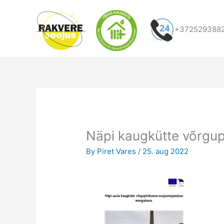
Skip
to
+372529388
content
Näpi kaugkütte võrgu
By
Piret Vares
/
25. aug 2022