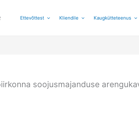
Ettevõttest
Kliendile
Kaugkütteteenus
2
piirkonna soojusmajanduse arenguka