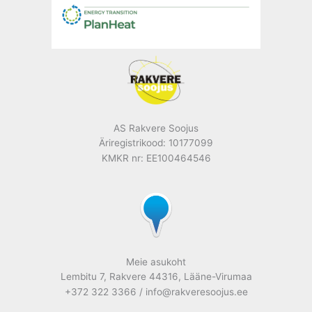
AS Rakvere Soojus
Äriregistrikood: 10177099
KMKR nr: EE100464546
Meie asukoht
Lembitu 7, Rakvere 44316, Lääne-Virumaa
+372 322 3366 / info@rakveresoojus.ee