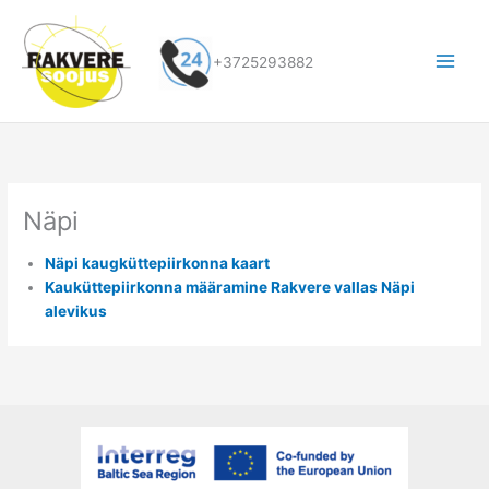
Skip
to
content
+3725293882
Näpi
Näpi kaugküttepiirkonna kaart
Kauküttepiirkonna määramine Rakvere vallas Näpi
alevikus