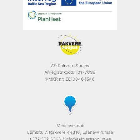
AS Rakvere Soojus
Äriregistrikood: 10177099
KMKR nr: EE100464546
Meie asukoht
Lembitu 7, Rakvere 44316, Lääne-Virumaa
+372 322 3366 / info@rakveresoojus.ee