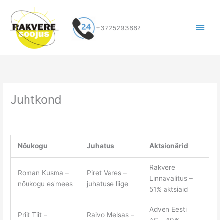
Skip
to
content
+3725293882
Juhtkond
Nõukogu
Juhatus
Aktsionärid
Rakvere
Roman Kusma –
Piret Vares –
Linnavalitus –
nõukogu esimees
juhatuse liige
51% aktsiaid
Adven Eesti
Priit Tiit –
Raivo Melsas –